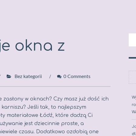
e okna z
Bez kategorii
0 Comments
W
e zasłony w oknach? Czy masz już dość ich
ro
karniszu? Jeśli tak, to najlepszym
W
ety materiałowe Łódź, które dadzą Ci
żywanie jest dziecinnie proste, a
J
 niewiele czasu. Dodatkowo ozdobią one
d