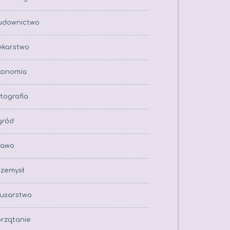
udownictwo
ekarstwo
konomia
tografia
gród
rawo
rzemysł
lusarstwo
przątanie