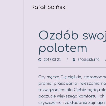
Rafał Soiński
Skip
to
content
Ozdób swoj
polotem
2017 03 21
340dfd53c940
Czy męczą Cię ciężkie, staromodn
prania, prasowania i wieszania na 
rozwiązaniem dla Ciebie będą rol
poczucie większego komfortu. Ich u
czyszczenie i zakładanie zajmuje