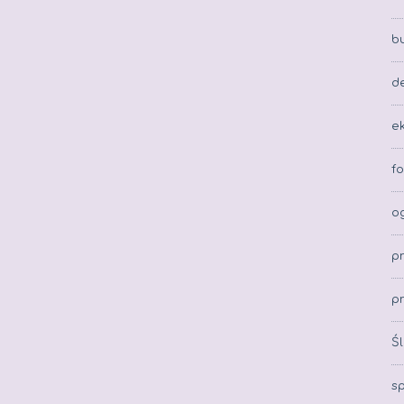
b
d
e
fo
o
p
p
Ś
s