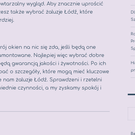
wtarzalny wygląd. Aby znacznie uprościć
esz także wybrać żaluzje Łódź, które
D
dziej.
S
Ro
P
j okien na nic się zda, jeśli będą one
S
amontowane. Najlepiej więc wybrać dobre
ędą gwarancją jakości i żywotności. Po ich
Hi
p
bać o szczegóły, które mogą mieć kluczowe
nam żaluzje Łódź. Sprawdzeni i rzetelni
ednie czynności, a my zyskamy spokój i
Be