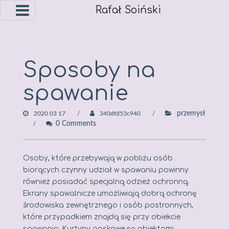
Rafał Soiński
Skip
to
content
Sposoby na
spawanie
przemysł
2020 03 17
340dfd53c940
0 Comments
Osoby, które przebywają w pobliżu osób
biorących czynny udział w spawaniu powinny
również posiadać specjalną odzież ochronną.
Ekrany spawalnicze umożliwiają dobrą ochronę
środowiska zewnętrznego i osób postronnych,
które przypadkiem znajdą się przy obiekcie
spawania. Kurtyny paskowe są obiektami